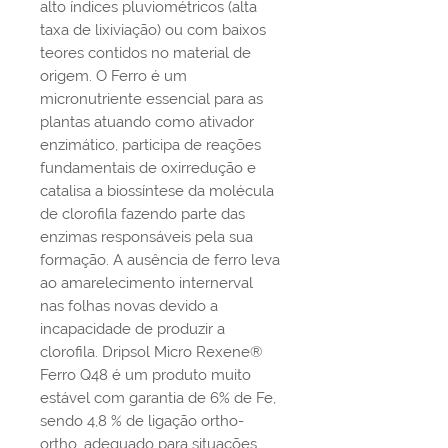
alto índices pluviométricos (alta
taxa de lixiviação) ou com baixos
teores contidos no material de
origem. O Ferro é um
micronutriente essencial para as
plantas atuando como ativador
enzimático, participa de reações
fundamentais de oxirredução e
catalisa a biossíntese da molécula
de clorofila fazendo parte das
enzimas responsáveis pela sua
formação. A ausência de ferro leva
ao amarelecimento internerval
nas folhas novas devido a
incapacidade de produzir a
clorofila. Dripsol Micro Rexene®
Ferro Q48 é um produto muito
estável com garantia de 6% de Fe,
sendo 4,8 % de ligação ortho-
ortho, adequado para situações