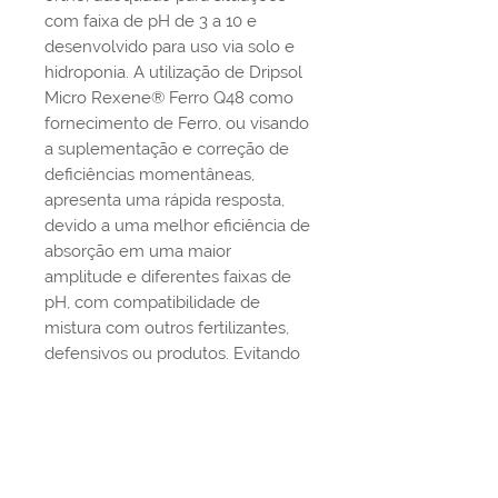
com faixa de pH de 3 a 10 e
desenvolvido para uso via solo e
hidroponia. A utilização de Dripsol
Micro Rexene® Ferro Q48 como
fornecimento de Ferro, ou visando
a suplementação e correção de
deficiências momentâneas,
apresenta uma rápida resposta,
devido a uma melhor eficiência de
absorção em uma maior
amplitude e diferentes faixas de
pH, com compatibilidade de
mistura com outros fertilizantes,
defensivos ou produtos. Evitando
assim problemas de formação de
precipitados e a indisponibilidade
de ferro, pois o quelato (EDDHA)
envolve os íons de ferro
protegendo-os para que não