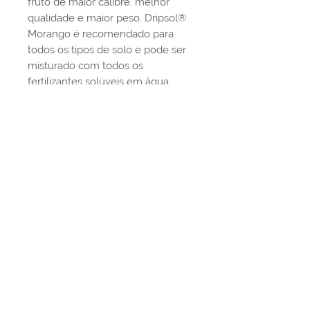
fruto de maior calibre, melhor
qualidade e maior peso. Dripsol®
Morango é recomendado para
todos os tipos de solo e pode ser
misturado com todos os
fertilizantes solúveis em água,
desde que não contenham Cálcio.
Quer saber mais:
Av. Vinte e Cinco de Julho | nº 2820 | sala 01
Bairro Videiras | Flores da Cunha | RS
contato@farm360.com.br
(54) 3292.1336
|
99661.7300