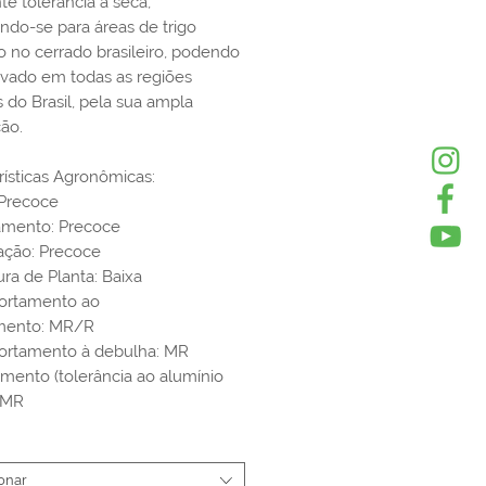
te tolerância à seca,
ndo-se para áreas de trigo
o no cerrado brasileiro, podendo
tivado em todas as regiões
as do Brasil, pela sua ampla
ão.
rísticas Agronômicas:
 Precoce
amento: Precoce
ação: Precoce
ura de Planta: Baixa
ortamento ao
ento: MR/R
ortamento à debulha: MR
amento (tolerância ao alumínio
: MR
onar