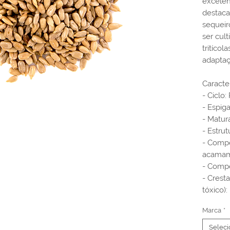
excelen
destaca
sequeir
ser cul
tritícol
adaptaç
Caracte
- Ciclo:
- Espig
- Matur
- Estrut
- Comp
acamam
- Comp
- Crest
tóxico)
Marca
*
Seleci