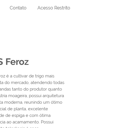
Contato
Acesso Restrito
 Feroz
oz é a cultivar de trigo mais
ta do mercado, atendendo todas
ndas tanto do produtor quanto
stria moageira, possui arquitetura
ta moderna, reunindo um ótimo
icial de planta, excelente
dade de espiga e com ótima
ncia ao acamamento. Possui