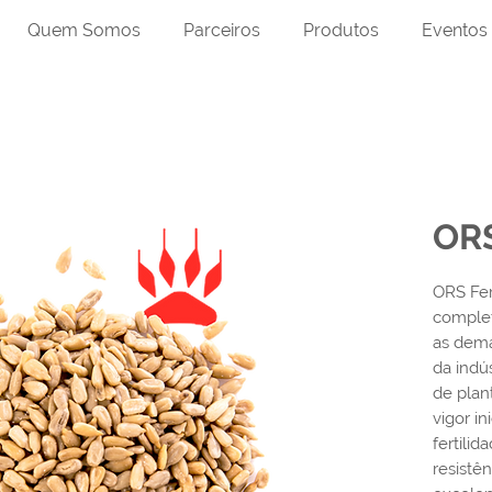
Quem Somos
Parceiros
Produtos
Eventos
ORS
ORS Fer
comple
as dema
da indú
de plan
vigor in
fertili
resistê