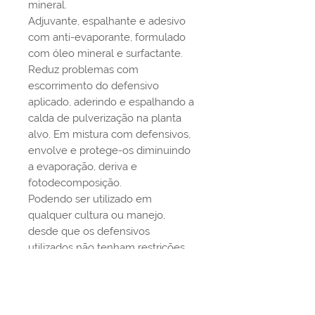
mineral.
Adjuvante, espalhante e adesivo
com anti-evaporante, formulado
com óleo mineral e surfactante.
Reduz problemas com
escorrimento do defensivo
aplicado, aderindo e espalhando a
calda de pulverização na planta
alvo. Em mistura com defensivos,
envolve e protege-os diminuindo
a evaporação, deriva e
fotodecomposição.
Podendo ser utilizado em
qualquer cultura ou manejo,
desde que os defensivos
utilizados não tenham restrições
para uso de adesivos espelhantes.
Garantia:
Nitrogênio: 1% | Fósforo:
2% | Óleo mineral: 92%.