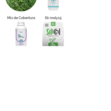
Mix de Cobertura
Sk moly15
Sk fiori grano
Silical
Sk vegOil np