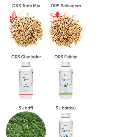
ORS Trato Mix
ORS Selvagem
ORS Gladiador
ORS Falcão
Sk drift
Sk boro10